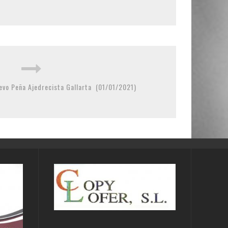
evo Peña Ajedrecista Gallarta (01/01/2021)