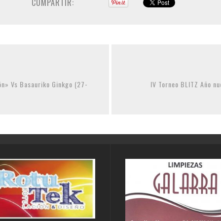
COMPARTIR:
ón» Vs Basauriko Ginkgo (27-
IV Torneo BLITZ Año nu