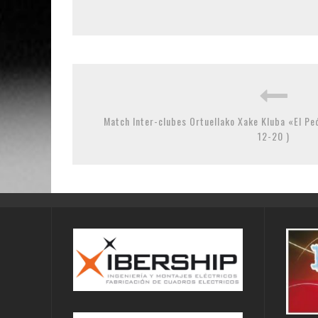
Match Inter-clubes Ortuellako Xake Kluba «El Pe
12-20 )