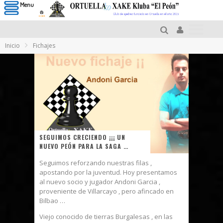
Menu
Inicio
Fichajes
SEGUIMOS CRECIENDO ¡¡¡ UN
NUEVO PEÓN PARA LA SAGA …
Seguimos reforzando nuestras filas ,
apostando por la juventud. Hoy presentamos
al nuevo socio y jugador Andoni Garcia ,
proveniente de Villarcayo , pero afincado en
Bilbao …
Viejo conocido de tierras Burgalesas , en las