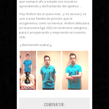
que siempre ahi a estado con nosotros
aprendiendo y disfruntando del ajedrez …
Hoy Andoni da un paso mas , y se asocia y se
une a esta familia de peones que le
acogeremos como se merece. Andoni debutara
en la proxima liga 2022 en la tercera categoria ,
para ir prosperando y mejorando en nuestro
club.
¡¡ Bienvenido txabal ¡¡¡
COMPARTIR: