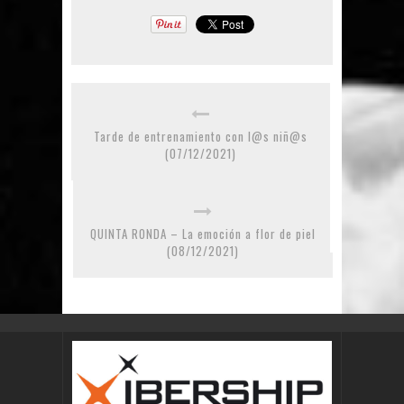
Tarde de entrenamiento con l@s niñ@s
(07/12/2021)
QUINTA RONDA – La emoción a flor de piel
(08/12/2021)