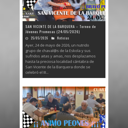
SAN VICENTE DE LA BARQUERA – Torneo de
Jóvenes Promesas (24/05/2026)
25/05/2026
Noticias
Ayer, 24 de mayo de 2026, un nutrido
grupo de chaval@s de la Eskola y sus
sufridos aitas y amas, nos desplazamos
hasta la preciosa localidad cántabra de
San Vicente de la Barquera donde se
celebró el III...