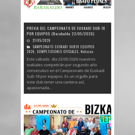
PREVIA DEL CAMPEONATO DE EUSKADI SUB-18
POR EQUIPOS (Barakaldo 23/05/2026)
21/05/2026
CAMPEONATO EUSKADI SUB18 EQUIPOS
2026
,
COMPETICIONES OFICIALES
,
Noticias
Este sábado día 23/05/2026 nuestros
txabales competirán por segundo año
consecutivo en el Campeonato de Euskadi
Sub-18 por equipos. Es un orgullo para
este club tener una cantera así,
apasionada...