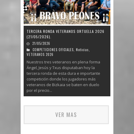
TERCERA RONDA VETERANOS ORTUELLA 2026
(21/05/2026).
21/05/2026
COMPETICIONES OFICIALES
,
Noticias
,
VETERANOS 2026
Nuestros tres veteranos en plena forma
Ángel, Jesús y Txus disputaban hoy la
tercera ronda de esta dura e importante
competición donde los jugadores más
veteranos de Bizkaia se baten en duelo
por el precio...
VER MAS