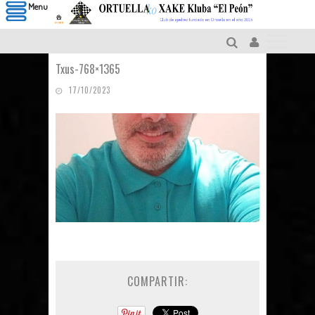
Menu
Txus-768×1365
17/10/2023
COMPARTIR: