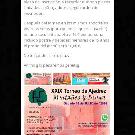
plazo de inscripción, y recordar que son plazas
limitadas a 40 jugadores según orden de
inscripción.
Después del torneo en los mismos soportales
disfrutaremos (para quien se quiera inscribir)
de una suculenta paella a 15 € por persona,
incluido postre y bebidas; menores de 15 años
el precio del menú será 10,00 €.
No te quedes sin tu plaza¡¡
Animo ¡¡ lo pasaremos genial¡¡¡