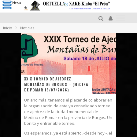
Menu
Inicio
Noticias
XXIX TORNEO DE AJEDREZ
MONTAÑAS DE BURGOS – (MEDINA
DE POMAR 18/07/2026)
Un año más, tenemos el placer de colaborar en
la organización de este ya consolidado torneo
de ajedrez de la ciudad monumental de
Medina de Pomar en la provincia de Burgos. Un
bonito y entrañable torneo.
Os esperamos, ya está abierto, -desde hoy -, el