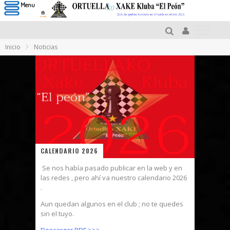
Menu
Inicio
Noticias
CALENDARIO 2026
Se nos había pasado publicar en la web y en
las redes , pero ahí va nuestro calendario 2026
.
Aun quedan algunos en el club ; no te quedes
sin el tuyo.