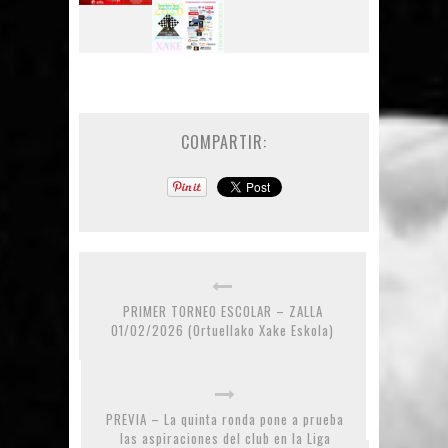
COMPARTIR:
PRIMER TORNEO ESCOLAR – ZALLA
01/02/2026 (Ortuellako Xake Eskola)
PREVIA – La quinta ronda pone a prueba
las aspiraciones del club en la Liga