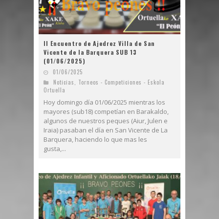
II Encuentro de Ajedrez Villa de San
Vicente de la Barquera SUB 13
(01/06/2025)
01/06/2025
Noticias
,
Torneos - Competiciones - Eskola
Ortuella
Hoy domingo día 01/06/2025 mientras los
mayores (sub18) competían en Barakaldo,
algunos de nuestros peques (Aiur, Julen e
Iraia) pasaban el día en San Vicente de La
Barquera, haciendo lo que mas les
gusta,...