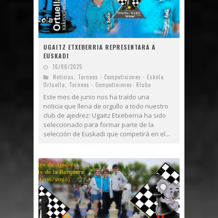
UGAITZ ETXEBERRIA REPRESENTARA A
EUSKADI
16/06/2025
Noticias
,
Torneos - Competiciones - Eskola
Ortuella
,
Torneos - Competiciones- Kluba
Este mes de junio nos ha traído una
noticia que llena de orgullo a todo nuestro
club de ajedrez: Ugaitz Etxeberria ha sido
seleccionado para formar parte de la
selección de Euskadi que competirá en el...