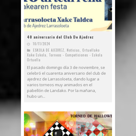
40 aniversario del Club De Ajedrez
10/11/2024
ESKOLA DE AJEDREZ
,
Noticias
,
Ortuellako
Xake Eskola
,
Torneos - Competiciones - Eskola
Ortuella
El pasado domingo día 3 de noviembre, se
celebró el cuarenta aniversario del club de
ajedrez de Larrasoloeta, dando lugar a
varios torneos muy animados en el
pabellón de Landako. Por la mañana,
hubo un...