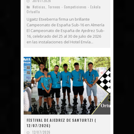
30/07/2026
Noticias
,
Torneos - Competiciones - Eskola
Ortuella
Ugaitz Etxeberria firma un brillante
Campeonato de España Sub-16 en Almería
El Campeonato de España de Ajedrez Sub-
16, celebrado del 25 al 30 de julio de 2026
en las instalaciones del Hotel Envía...
FESTIVAL DE AJEDREZ DE SANTURTZI (
12/07/2026)
12/07/2026