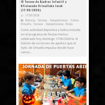
IX Torneo de Ajedrez Infantil y
Aficionado Ortuellako Jaiak
(17/05/2026)
17/05/2026
Noticias
,
Torneos - Competiciones - Eskola
Ortuella
,
Torneos - Competiciones- Kluba
Como actividad deportiva y lúdica incluida
en el programa de fiestas hemos
celebrado hoy domingo 17/05/2026 la IX
Edición de un torneo de ajedrez que el
Ayto. de Ortuella impulsa desde hace
varios...