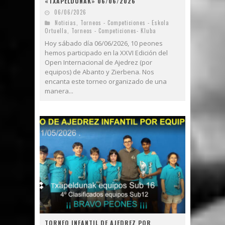
«TXAPELDUNAK» 06/06/2026
06/06/2026
Noticias
,
Torneos - Competiciones - Eskola
Ortuella
,
Torneos - Competiciones- Kluba
Hoy sábado día 06/06/2026, 10 peones
hemos participado en la XXVI Edición del
Open Internacional de Ajedrez (por
equipos) de Abanto y Zierbena. Nos
encanta este torneo organizado de una
manera...
TORNEO INFANTIL DE AJEDREZ POR