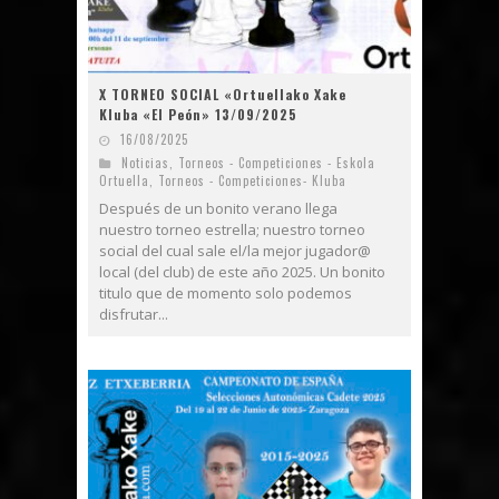
X TORNEO SOCIAL «Ortuellako Xake
Kluba «El Peón» 13/09/2025
16/08/2025
Noticias
,
Torneos - Competiciones - Eskola
Ortuella
,
Torneos - Competiciones- Kluba
Después de un bonito verano llega
nuestro torneo estrella; nuestro torneo
social del cual sale el/la mejor jugador@
local (del club) de este año 2025. Un bonito
titulo que de momento solo podemos
disfrutar...