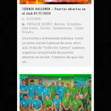
TORNEO HALLOWEN – Puertas abiertas en
el club 01/11/2025
01/11/2025
ESKOLA DE AJEDREZ
,
Noticias
,
Ortuellako
Xake Eskola
,
Torneos - Competiciones - Eskola
Ortuella
Una bonita y entretenida mañana. Como
ya viene siendo habitual de unos años
acá, el día de “Todos los Santos” solemos
organizar una jornada de puertas
abiertas en el club. Tratamos de que sea
un...