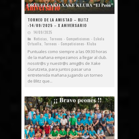
TORNEO DE LA AMISTAD – BLITZ
-14/09/2025 – X ANIVERSARIO
14/09/2025
Noticias
,
Torneos - Competiciones - Eskola
Ortuella
,
Torneos - Competiciones- Kluba
Puntuales como siempre a las 09:30 horas
de la mañana empezamos a llegar al club.
nosotr@s y nuestr@s amig@s de Xake
Gurutzeta, para juntos pasar una
entretenida mañana jugando un torneo
de Blitz que...