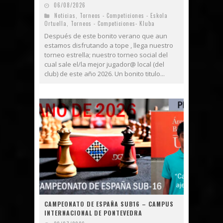
06/08/2026
Noticias
,
Torneos - Competiciones - Eskola
Ortuella
,
Torneos - Competiciones- Kluba
Después de este bonito verano que aun
estamos disfrutando a tope , llega nuestro
torneo estrella; nuestro torneo social del
cual sale el/la mejor jugador@ local (del
club) de este año 2026. Un bonito titulo...
CAMPEONATO DE ESPAÑA SUB16 – CAMPUS
INTERNACIONAL DE PONTEVEDRA