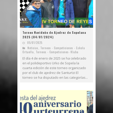
Torneo Navideño de Ajedrez de Sopelana
2025 (04/01/2024)
05/01/2025
Noticias
,
Torneos - Competiciones - Eskola
Ortuella
,
Torneos - Competiciones- Kluba
El día 4 de enero de 2025 se ha celebrado
en el polideportivo Urko de Sopela la
cuarta edición de este torneo organizado
por el club de ajedrez de Santurtzi El
torneo se ha disputado en las categorías...