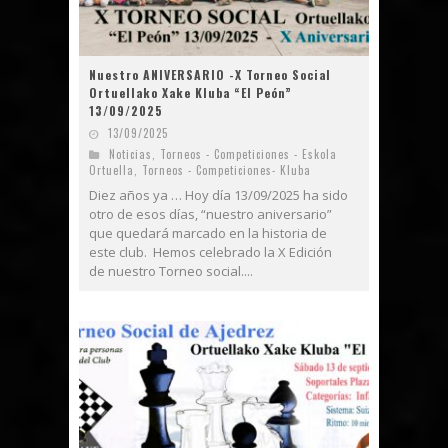
Nuestro ANIVERSARIO -X Torneo Social
Ortuellako Xake Kluba “El Peón”
13/09/2025
13/09/2025
Noticias
,
Torneos - Competiciones - Eskola
Ortuella
,
Torneos - Competiciones- Kluba
Diez años ya … Hoy día 13/09/2025 ha sido
otro de esos días, “nuestro aniversario”
que quedará marcado en la historia de
este club. Hemos celebrado la X Edición
de nuestro Torneo social....