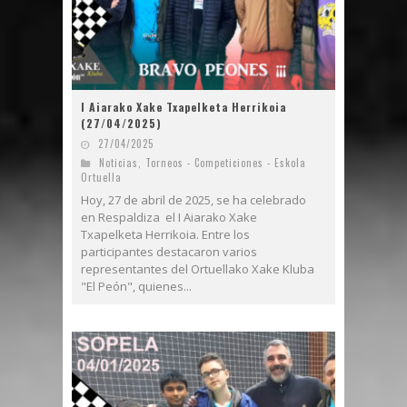
I Aiarako Xake Txapelketa Herrikoia
(27/04/2025)
27/04/2025
Noticias
,
Torneos - Competiciones - Eskola
Ortuella
Hoy, 27 de abril de 2025, se ha celebrado
en Respaldiza el I Aiarako Xake
Txapelketa Herrikoia. Entre los
participantes destacaron varios
representantes del Ortuellako Xake Kluba
"El Peón", quienes...