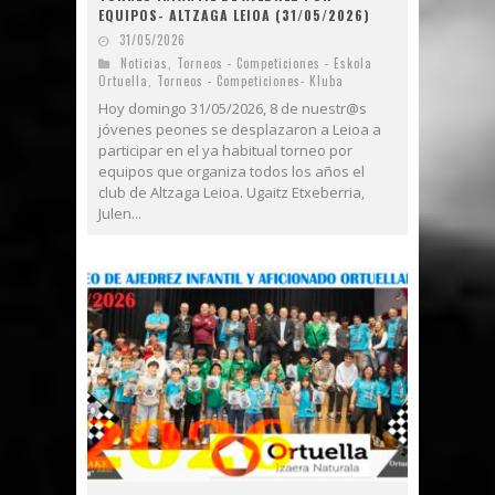
EQUIPOS- ALTZAGA LEIOA (31/05/2026)
31/05/2026
Noticias
,
Torneos - Competiciones - Eskola
Ortuella
,
Torneos - Competiciones- Kluba
Hoy domingo 31/05/2026, 8 de nuestr@s
jóvenes peones se desplazaron a Leioa a
participar en el ya habitual torneo por
equipos que organiza todos los años el
club de Altzaga Leioa. Ugaitz Etxeberria,
Julen...