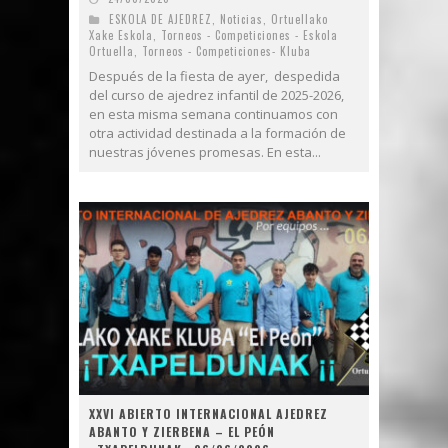
ESKOLA DE AJEDREZ
,
Noticias
,
Ortuellako
Xake Eskola
,
Torneos - Competiciones - Eskola
Ortuella
,
Torneos - Competiciones- Kluba
Después de la fiesta de ayer, despedida
del curso de ajedrez infantil de 2025-2026,
en esta misma semana continuamos con
otra actividad destinada a la formación de
nuestras jóvenes promesas. En esta...
XXVI ABIERTO INTERNACIONAL AJEDREZ
ABANTO Y ZIERBENA – EL PEÓN