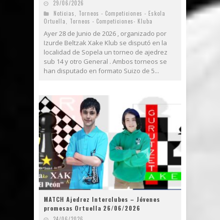
29/06/2026
Noticias
,
Torneos - Competiciones - Eskola
Ortuella
,
Torneos - Competiciones- Kluba
Ayer 28 de Junio de 2026 , organizado por
Izurde Beltzak Xake Klub se disputó en la
localidad de Sopela un torneo de ajedrez
sub 14 y otro General . Ambos torneos se
han disputado en formato Suizo de 5...
MATCH Ajedrez Interclubes – Jóvenes
promesas Ortuella 26/06/2026
24/06/2026