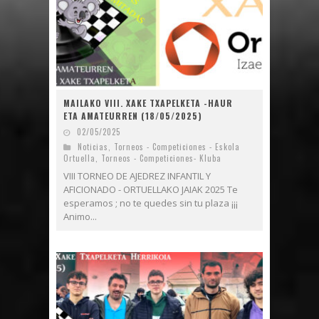
MAILAKO VIII. XAKE TXAPELKETA -HAUR
ETA AMATEURREN (18/05/2025)
02/05/2025
Noticias
,
Torneos - Competiciones - Eskola
Ortuella
,
Torneos - Competiciones- Kluba
VIII TORNEO DE AJEDREZ INFANTIL Y
AFICIONADO - ORTUELLAKO JAIAK 2025 Te
esperamos ; no te quedes sin tu plaza ¡¡¡
Animo...