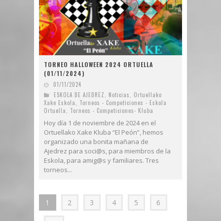
TORNEO HALLOWEEN 2024 ORTUELLA
(01/11/2024)
01/11/2024
ESKOLA DE AJEDREZ
,
Noticias
,
Ortuellako
Xake Eskola
,
Torneos - Competiciones - Eskola
Ortuella
,
Torneos - Competiciones- Kluba
Hoy día 1 de noviembre de 2024 en el
Ortuellako Xake Kluba “El Peón”, hemos
organizado una bonita mañana de
Ajedrez para soci@s, para miembros de la
Eskola, para amig@s y familiares. Tres
torneos...
1
2
3
4
5
6