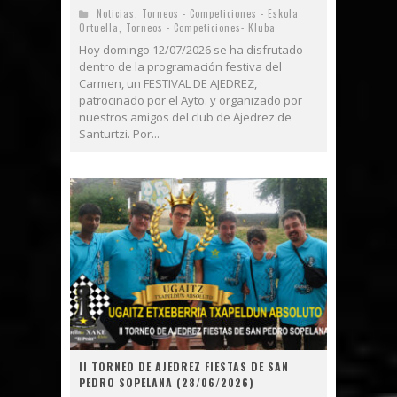
Noticias
,
Torneos - Competiciones - Eskola
Ortuella
,
Torneos - Competiciones- Kluba
Hoy domingo 12/07/2026 se ha disfrutado
dentro de la programación festiva del
Carmen, un FESTIVAL DE AJEDREZ,
patrocinado por el Ayto. y organizado por
nuestros amigos del club de Ajedrez de
Santurtzi. Por...
II TORNEO DE AJEDREZ FIESTAS DE SAN
PEDRO SOPELANA (28/06/2026)