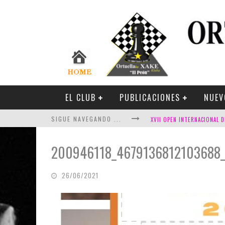
EL CLUB
PUBLICACIONES
NUEV
SIGUE NAVEGANDO ...
200946118_4679136812103688
26/06/2021
FESTIVAL DE AJEDREZ DE SA