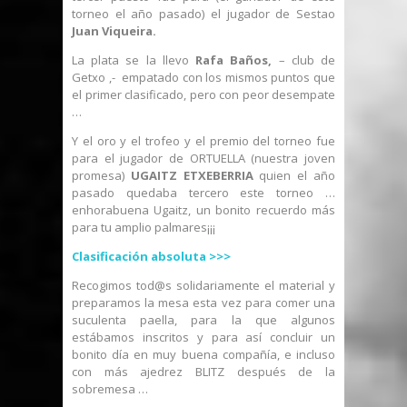
torneo el año pasado) el jugador de Sestao
Juan Viqueira.
La plata se la llevo
Rafa Baños,
– club de
Getxo ,- empatado con los mismos puntos que
el primer clasificado, pero con peor desempate
…
Y el oro y el trofeo y el premio del torneo fue
para el jugador de ORTUELLA (nuestra joven
promesa)
UGAITZ ETXEBERRIA
quien el año
pasado quedaba tercero este torneo …
enhorabuena Ugaitz, un bonito recuerdo más
para tu amplio palmares¡¡¡
Clasificación absoluta >>>
Recogimos tod@s solidariamente el material y
preparamos la mesa esta vez para comer una
suculenta paella, para la que algunos
estábamos inscritos y para así concluir un
bonito día en muy buena compañía, e incluso
con más ajedrez BLITZ después de la
sobremesa …