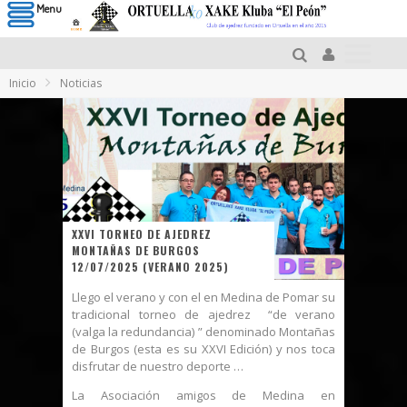
Menu
Inicio
Noticias
XXVI TORNEO DE AJEDREZ
MONTAÑAS DE BURGOS
12/07/2025 (VERANO 2025)
Llego el verano y con el en Medina de Pomar su
tradicional torneo de ajedrez “de verano
(valga la redundancia) ” denominado Montañas
de Burgos (esta es su XXVI Edición) y nos toca
disfrutar de nuestro deporte …
La Asociación amigos de Medina en