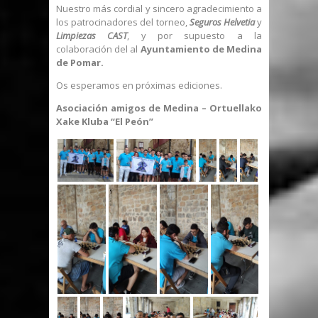
Nuestro más cordial y sincero agradecimiento a
los patrocinadores del torneo,
Seguros Helvetia
y
Limpiezas CAST
, y por supuesto a la
colaboración del al
Ayuntamiento de Medina
de Pomar.
Os esperamos en próximas ediciones.
Asociación amigos de Medina – Ortuellako
Xake Kluba “El Peón”