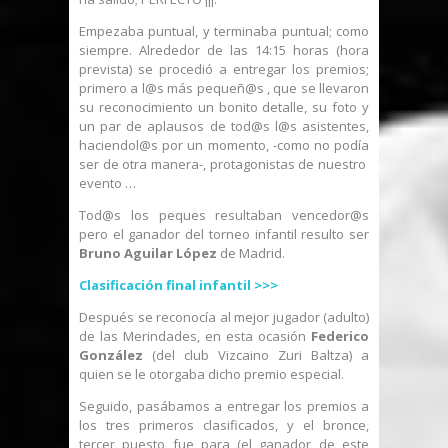
Empezaba puntual, y terminaba puntual; como
siempre. Alrededor de las 14:15 horas (hora
prevista) se procedió a entregar los premios;
primero a l@s más pequeñ@s , que se llevaron
su reconocimiento un bonito detalle, su foto y
un par de aplausos de tod@s l@s asistentes,
haciendol@s por un momento, -como no podía
ser de otra manera-, protagonistas de nuestro
evento …
Tod@s los peques resultaban vencedor@s
pero el ganador del torneo infantil resulto ser
Bruno Aguilar López
de Madrid.
Clasificación final infantil >>>
Después se reconocía al mejor jugador (adulto)
de las Merindades, en esta ocasión
Federico
González
(del club Vizcaino Zuri Baltza) a
quien se le otorgaba dicho premio especial.
Seguido, pasábamos a entregar los premios a
los tres primeros clasificados, y el bronce,
tercer puesto fue para (el ganador de este