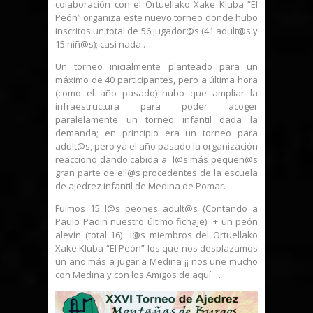
colaboración con el Ortuellako Xake Kluba “El
Peón” organiza este nuevo torneo donde hubo
inscritos un total de 56 jugador@s (41 adult@s y
15 niñ@s); casi nada …
Un torneo inicialmente planteado para un
máximo de 40 participantes, pero a última hora
(como el año pasado) hubo que ampliar la
infraestructura para poder acoger
paralelamente un torneo infantil dada la
demanda; en principio era un torneo para
adult@s, pero ya el año pasado la organización
reacciono dando cabida a l@s más pequeñ@s
gran parte de ell@s procedentes de la escuela
de ajedrez infantil de Medina de Pomar.
Fuimos 15 l@s peones adult@s (Contando a
Paulo Padin nuestro último fichaje) + un peón
alevín (total 16) l@s miembros del Ortuellako
Xake Kluba “El Peón” los que nos desplazamos
un año más a jugar a Medina ¡¡ nos une mucho
con Medina y con los Amigos de aquí …