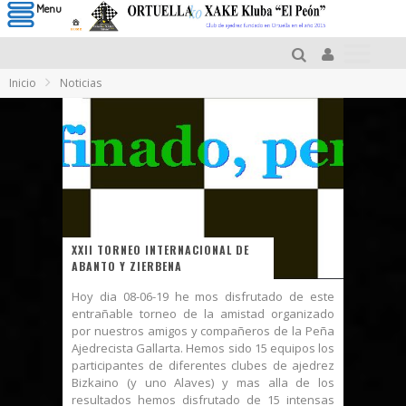
Menu
Inicio
Noticias
XXII TORNEO INTERNACIONAL DE
ABANTO Y ZIERBENA
Hoy dia 08-06-19 he mos disfrutado de este
entrañable torneo de la amistad organizado
por nuestros amigos y compañeros de la Peña
Ajedrecista Gallarta. Hemos sido 15 equipos los
participantes de diferentes clubes de ajedrez
Bizkaino (y uno Alaves) y mas alla de los
resultados hemos disfrutado de 15 intensas