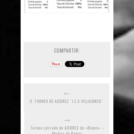
COMPARTIR:
II .TORNEO DE AJEDREZ ¨I.E.S VILLAJUNCO¨
Torneo cerrado de AJEDREZ de «Reyes» –
Medina de Pomar