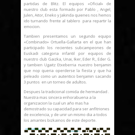
partidas de Blitz. El equipos «Oficial» de
nuestro club esta formado por Pablo , Angel,
Julen, Aitor, Eneko y Jakinda quienes nos hemos
ido turnando frente al tablero para repartir la
emocion.
Tambien presentamos un segundo equipo
«Combinado» Ortuella-Gallarta en el que han
participado los recientes subcampeones de
Euskadi categoria infantil por equipos de
nuestro club Gaizka, Unai, Iker, Eder R., Eder G.
y tambien Ugaitz Etxeberria nuestro benjamin
que nop queria operderse la fiesta y que ha
peleado como un autentico benjamin sacando
3 puntos en un torneo de adultos.
Despues la tradicional comida de hermandad .
Nuestra mas sincera enhorabuena a la
organizacion la cual un año mas ha
demostrado su capacidad para ser anfitriones
de excelencia, y de unir un mismo dia a todos
los amantes bizkainos de este deporte.