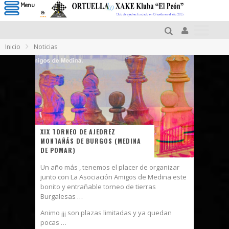
Menu
Inicio
Noticias
XIX TORNEO DE AJEDREZ
MONTAÑÁS DE BURGOS (MEDINA
DE POMAR)
Un año más , tenemos el placer de organizar
junto con La Asociación Amigos de Medina este
bonito y entrañable torneo de tierras
Burgalesas …
Animo ¡¡¡ son plazas limitadas y ya quedan
pocas …