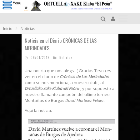
Menu
Inicio
Noticias
Noticia en el Diario CRÓNICAS DE LAS
MERINDADES
06/01/2018
Noticias
Una noticia que nos alegra ( Gracias Tirso ) es
ver en el diario de
Crónicas de Las Merindades
como se nos menciona, a nuestro club , al
Ortuellako xake Kluba «El Peón»
, y por supuesto a
nuestro flamante campeón del ultimo torneo
Montañas de Burgos
David Martínez Pelaez.
Aquí la noticia.