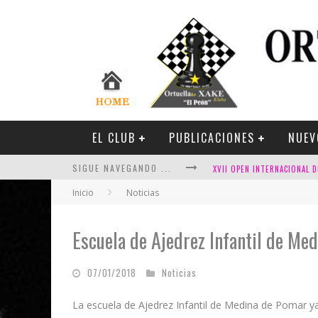
EL CLUB
PUBLICACIONES
NUEV
SIGUE NAVEGANDO ...
Inicio
Noticias
Escuela de Ajedrez Infantil de Me
FESTIVAL DE AJEDREZ DE SA
07/01/2018
Noticias
La escuela de Ajedrez Infantil de Medina de Pomar y