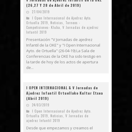
(26,27 Y 28 de Abril de 2019)
27/04/2019
I Open Internacional de Ajedrez Ayto.
Ortuella 2019
,
Noticias
,
Torneos -
Competiciones- Kluba
,
V Jornadas de ajedrez
Infantil 2019
Presentación "V Jornadas de ajedrez
Infantil de la OKE" y "I Open Internacional
Ayto. de Ortuella" (26-04-19) La Sala de
Conferencias de la OKE ha sido testigo en
la tarde de hoy de los actos de apertura
de...
I OPEN INTERNACIONAL & V Jornadas de
Ajedrez Infantil Ortuellako Kultur Etxea
(Abril 2019)
24/03/2019
I Open Internacional de Ajedrez Ayto.
Ortuella 2019
,
Noticias
,
V Jornadas de
ajedrez Infantil 2019
Desde que empezamos y creamos el