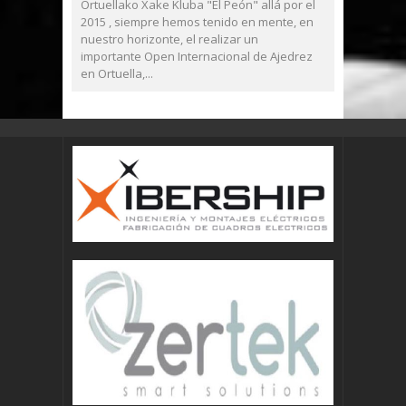
Ortuellako Xake Kluba "El Peón" allá por el
2015 , siempre hemos tenido en mente, en
nuestro horizonte, el realizar un
importante Open Internacional de Ajedrez
en Ortuella,...