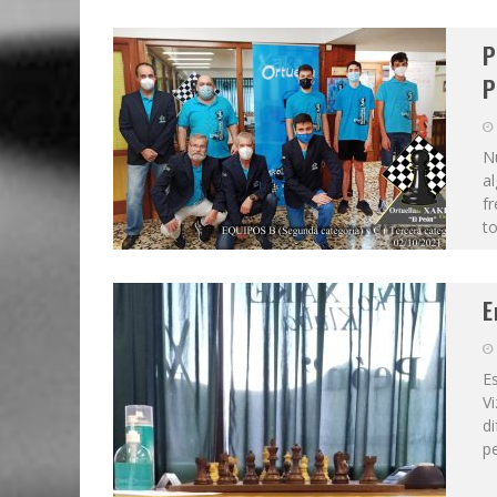
P
P
N
al
fr
to
E
E
V
d
pe