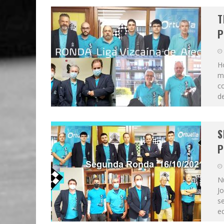
T
P
H
ma
co
de
S
P
N
Jo
s
eq