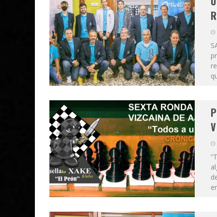
U
R
S
pr
re
qu
P
V
“T
al
de
en