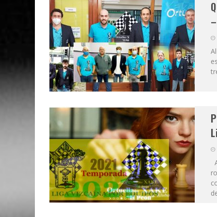
Q
–
Al
es
tr
P
L
Ah
r
c
de