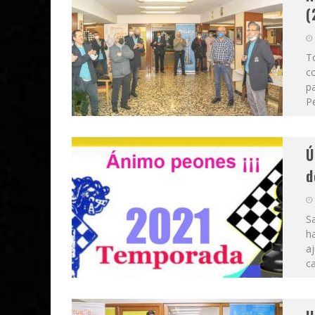
(
T
co
pa
Pe
Ú
d
S
ha
aj
ca