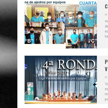
C
H
de
eq
h
P
V
Ya
e
m
pa