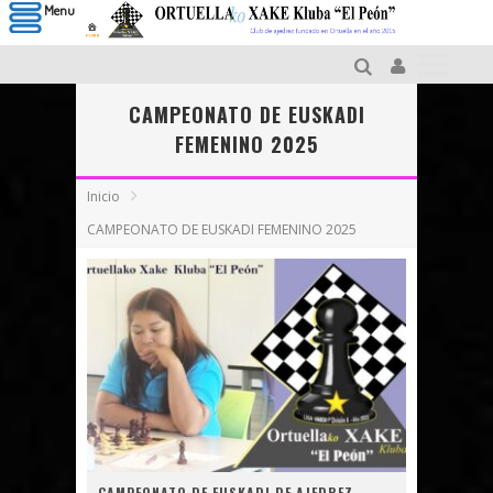
Menu
CAMPEONATO DE EUSKADI
FEMENINO 2025
Inicio
CAMPEONATO DE EUSKADI FEMENINO 2025
CAMPEONATO DE EUSKADI DE AJEDREZ