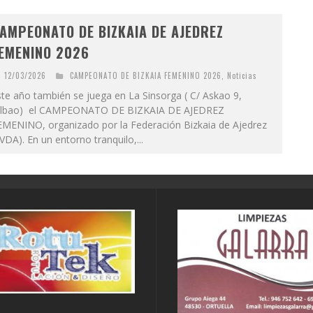
AMPEONATO DE BIZKAIA DE AJEDREZ
EMENINO 2026
12/03/2026
CAMPEONATO DE BIZKAIA FEMENINO 2026
,
Noticias
te año también se juega en La Sinsorga ( C/ Askao 9,
ilbao) el CAMPEONATO DE BIZKAIA DE AJEDREZ
EMENINO, organizado por la Federación Bizkaia de Ajedrez
VDA). En un entorno tranquilo,...