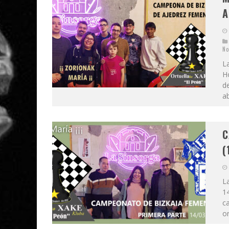
A
No
L
Ho
d
ab
C
(
L
1
c
or