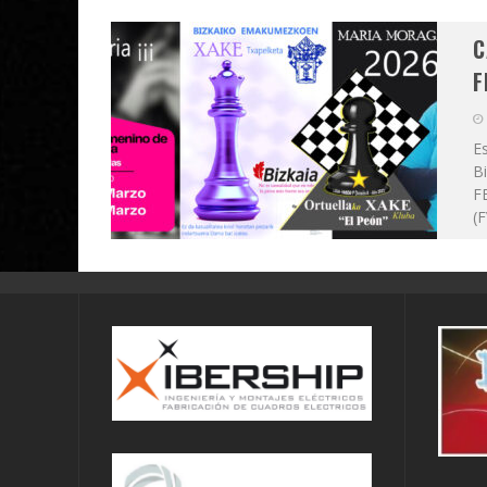
C
F
Es
B
F
(F