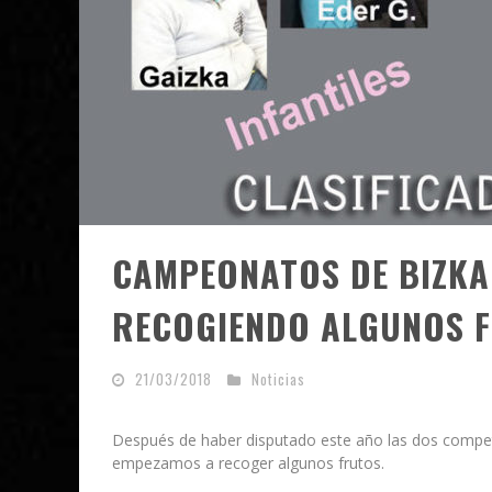
CAMPEONATOS DE BIZKA
RECOGIENDO ALGUNOS 
21/03/2018
Noticias
Después de haber disputado este año las dos competic
empezamos a recoger algunos frutos.