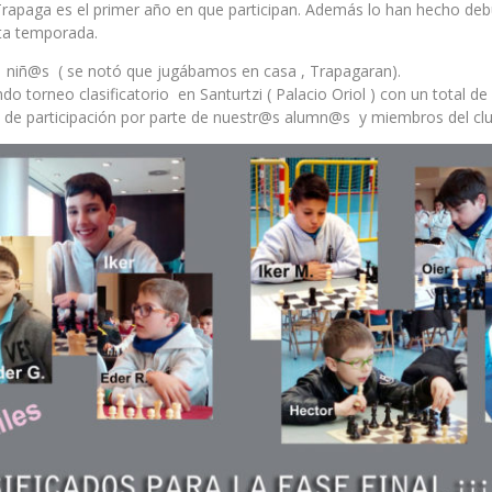
rapaga es el primer año en que participan. Además lo han hecho deb
sta temporada.
1 niñ@s ( se notó que jugábamos en casa , Trapagaran).
o torneo clasificatorio en Santurtzi ( Palacio Oriol ) con un total d
 de participación por parte de nuestr@s alumn@s y miembros del club