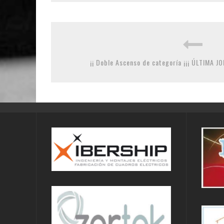
¡¡ Doble Ascenso de categoría ¡¡¡ ÚLTIMA 