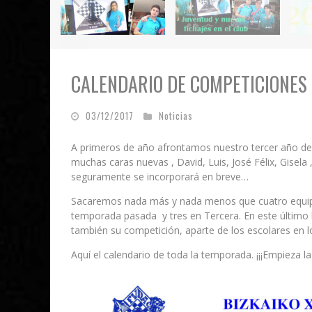
CALENDARIO DE COMPETICIONES 
03/12/2017
Noticias
A primeros de año afrontamos nuestro tercer año de 
muchas caras nuevas , David, Luis, José Félix, Gisela ,
seguramente se incorporará en breve…
Sacaremos nada más y nada menos que cuatro equipos
temporada pasada y tres en Tercera. En este último 
también su competición, aparte de los escolares en l
Aquí el calendario de toda la temporada. ¡¡¡Empieza la 