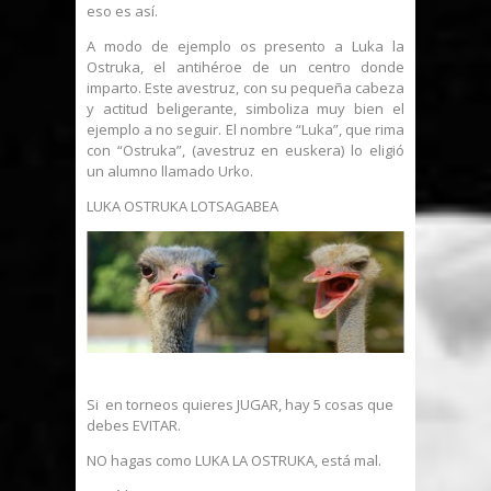
eso es así.
A modo de ejemplo os presento a Luka la
Ostruka, el antihéroe de un centro donde
imparto. Este avestruz, con su pequeña cabeza
y actitud beligerante, simboliza muy bien el
ejemplo a no seguir. El nombre “Luka”, que rima
con “Ostruka”, (avestruz en euskera) lo eligió
un alumno llamado Urko.
LUKA OSTRUKA LOTSAGABEA
Si en torneos quieres JUGAR, hay 5 cosas que
debes EVITAR.
NO hagas como LUKA LA OSTRUKA, está mal.