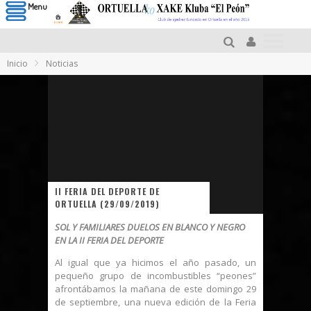
Menu
Inicio
Noticias
II FERIA DEL DEPORTE DE
ORTUELLA (29/09/2019)
SOL Y FAMILIARES DUELOS EN BLANCO Y NEGRO
EN LA II FERIA DEL DEPORTE
Al igual que ya hicimos el año pasado, un
pequeño grupo de incombustibles “peones”
afrontábamos la mañana de este domingo 29
de septiembre, una nueva edición de la Feria