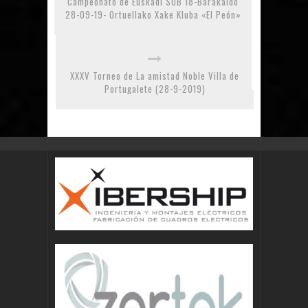
Campeonato de Euskadi SUB 18-Barakaldo
28-09-19- Ortuellako Xake Kluba «El Peón»
XXXV Torneo de La amistad Noble Villa de
Portugalete (28-9-2019)