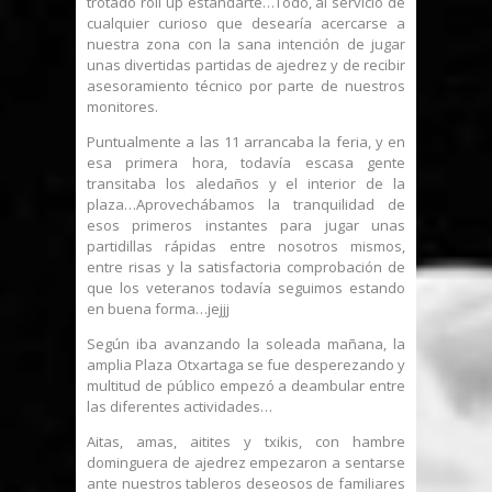
trotado roll up estandarte…Todo, al servicio de
cualquier curioso que desearía acercarse a
nuestra zona con la sana intención de jugar
unas divertidas partidas de ajedrez y de recibir
asesoramiento técnico por parte de nuestros
monitores.
Puntualmente a las 11 arrancaba la feria, y en
esa primera hora, todavía escasa gente
transitaba los aledaños y el interior de la
plaza…Aprovechábamos la tranquilidad de
esos primeros instantes para jugar unas
partidillas rápidas entre nosotros mismos,
entre risas y la satisfactoria comprobación de
que los veteranos todavía seguimos estando
en buena forma…jejjj
Según iba avanzando la soleada mañana, la
amplia Plaza Otxartaga se fue desperezando y
multitud de público empezó a deambular entre
las diferentes actividades…
Aitas, amas, aitites y txikis, con hambre
dominguera de ajedrez empezaron a sentarse
ante nuestros tableros deseosos de familiares