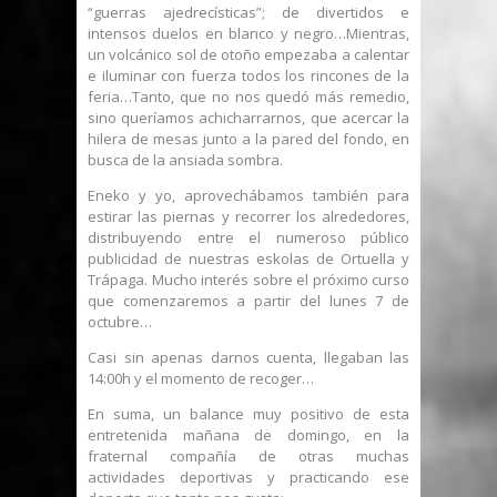
“guerras ajedrecísticas”; de divertidos e
intensos duelos en blanco y negro…Mientras,
un volcánico sol de otoño empezaba a calentar
e iluminar con fuerza todos los rincones de la
feria…Tanto, que no nos quedó más remedio,
sino queríamos achicharrarnos, que acercar la
hilera de mesas junto a la pared del fondo, en
busca de la ansiada sombra.
Eneko y yo, aprovechábamos también para
estirar las piernas y recorrer los alrededores,
distribuyendo entre el numeroso público
publicidad de nuestras eskolas de Ortuella y
Trápaga. Mucho interés sobre el próximo curso
que comenzaremos a partir del lunes 7 de
octubre…
Casi sin apenas darnos cuenta, llegaban las
14:00h y el momento de recoger…
En suma, un balance muy positivo de esta
entretenida mañana de domingo, en la
fraternal compañía de otras muchas
actividades deportivas y practicando ese