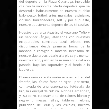
del deporte en la Plaza Otxartaga. Ineludible
cita con la variopinta oferta deportiva que se
desarrolla habitualmente en nuestro pueblo:
baloncesto, fútbol, artes marciales, alpinismo,
ciclismo, barrenadores, golf…y por supuesto,
nuestro apasionante deporte de las 64 casillas.
Nuestro patriarca Agustín, el veterano Toño y
un servidor (Ángel), ataviados con nuestras
inseparables camisetas azul celeste, nos
disponíamos desde primeras horas de la
mañana a recoger el material necesario de
nuestro club, a trasladarlo a la plaza y a montar
nuestro stand, justo en la misma zona del año
pasado, bajo los soportales y al fondo a la
izquierda.
El necesario cafecito mañanero en el bar del
frontón, las típicas fotos de rigor – por cierto,
con ayuda de una espontanea fotógrafa de
lujo, la Concejal de cultura, Ainhoa Hernández,
y su perro, curiosamente, de colores blanco y
negro- ; mesas, sillas, tableros, relojes,
publicidad del club y las eskolas, nuestro