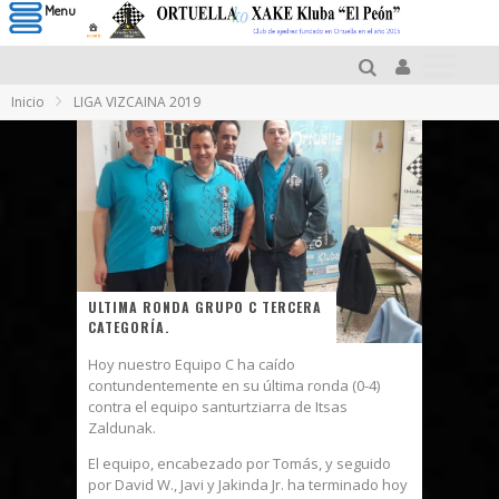
Menu
Inicio
LIGA VIZCAINA 2019
ULTIMA RONDA GRUPO C TERCERA
CATEGORÍA.
Hoy nuestro Equipo C ha caído
contundentemente en su última ronda (0-4)
contra el equipo santurtziarra de Itsas
Zaldunak.
El equipo, encabezado por Tomás, y seguido
por David W., Javi y Jakinda Jr. ha terminado hoy