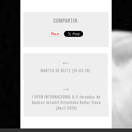
COMPARTIR:
MARTES DE BLITZ (19-03-19)
I OPEN INTERNACIONAL & V Jornadas de
Ajedrez Infantil Ortuellako Kultur Etxea
(Abril 2019)