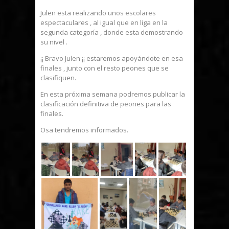
Julen esta realizando unos escolares
espectaculares , al igual que en liga en la
segunda categoría , donde esta demostrando
su nivel .
¡¡ Bravo Julen ¡¡ estaremos apoyándote en esa
finales , junto con el resto peones que se
clasifiquen.
En esta próxima semana podremos publicar la
clasificación definitiva de peones para las
finales.
Osa tendremos informados.