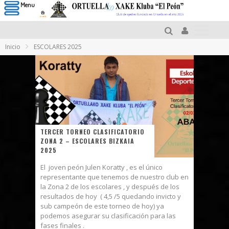
Menu
Inicio
ESCOLARES 2025
TERCER TORNEO CLASIFICATORIO
ZONA 2 – ESCOLARES BIZKAIA
2025
El joven peón Julen Koratty , es el único
representante que tenemos de nuestro club en
la Zona 2 de los escolares , y después de los
resultados de hoy ( 4,5 /5 quedando invicto y
sub campeón de este torneo de hoy) ya
podemos asegurar su clasificación para las
fases finales .