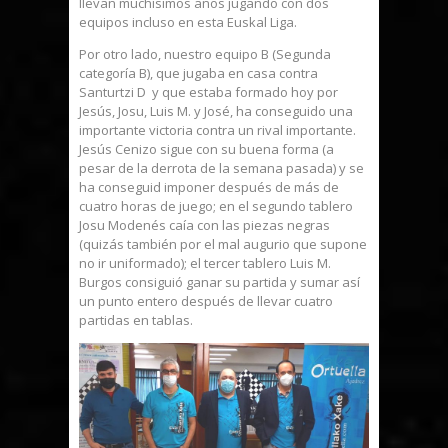
llevan muchísimos años jugando con dos
equipos incluso en esta Euskal Liga.
Por otro lado, nuestro equipo B (Segunda
categoría B), que jugaba en casa contra
Santurtzi D y que estaba formado hoy por
Jesús, Josu, Luis M. y José, ha conseguido una
importante victoria contra un rival importante.
Jesús Cenizo sigue con su buena forma (a
pesar de la derrota de la semana pasada) y se
ha conseguid imponer después de más de
cuatro horas de juego; en el segundo tablero
Josu Modenés caía con las piezas negras
(quizás también por el mal augurio que supone
no ir uniformado); el tercer tablero Luis M.
Burgos consiguió ganar su partida y sumar así
un punto entero después de llevar cuatro
partidas en tablas.