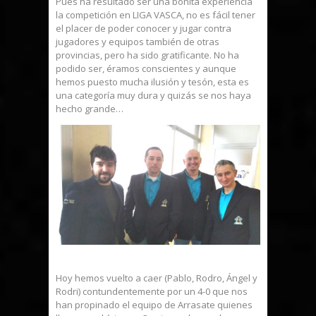
Pues ha resultado ser una bonita experiencia
la competición en LIGA VASCA, no es fácil tener
el placer de poder conocer y jugar contra
jugadores y equipos también de otras
provincias, pero ha sido gratificante. No ha
podido ser, éramos conscientes y aunque
hemos puesto mucha ilusión y tesón, esta es
una categoría muy dura y quizás se nos haya
hecho grande…
Hoy hemos vuelto a caer (Pablo, Rodro, Ángel y
Rodri) contundentemente por un 4-0 que nos
han propinado el equipo de Arrasate quienes