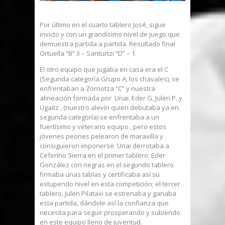
Por último en el cuarto tablero José, sigue
invicto y con un grandísimo nivel de juego que
demuestra partida a partida. Resultado final
Ortuella “B” 3 – Santurtzi “D” – 1.
El otro equipo que jugaba en casa era el C
(Segunda categoría Grupo A; los chavales), se
enfrentaban a Zornotza “C” y nuestra
alineación formada por Unai, Eder G, Julen P. y
Ugaitz , (nuestro alevín quien debutaba ya en
segunda categoría) se enfrentaba a un
fuertísimo y veterano equipo , pero estos
jóvenes peones pelearon de maravilla y
consiguieron imponerse. Unai derrotaba a
Ceferino Sierra en el primer tablero; Eder
González con negras en el segundo tablero
firmaba unas tablas y certificaba así su
estupendo nivel en esta competición; el tercer
tablero, Julen Pilataxi se estrenaba y ganaba
esta partida, dándole así la confianza que
necesita para seguir prosperando y subiendo
en este equipo lleno de juventud.