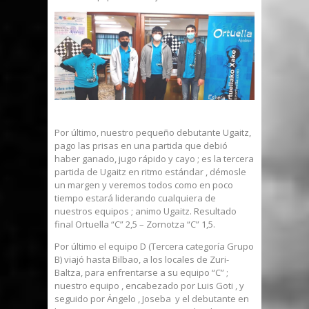
Por último, nuestro pequeño debutante Ugaitz,
pago las prisas en una partida que debió
haber ganado, jugo rápido y cayo ; es la tercera
partida de Ugaitz en ritmo estándar , démosle
un margen y veremos todos como en poco
tiempo estará liderando cualquiera de
nuestros equipos ; animo Ugaitz. Resultado
final Ortuella “C” 2,5 – Zornotza “C” 1,5.
Por último el equipo D (Tercera categoría Grupo
B) viajó hasta Bilbao, a los locales de Zuri-
Baltza, para enfrentarse a su equipo “C” ;
nuestro equipo , encabezado por Luis Goti , y
seguido por Ángelo , Joseba y el debutante en