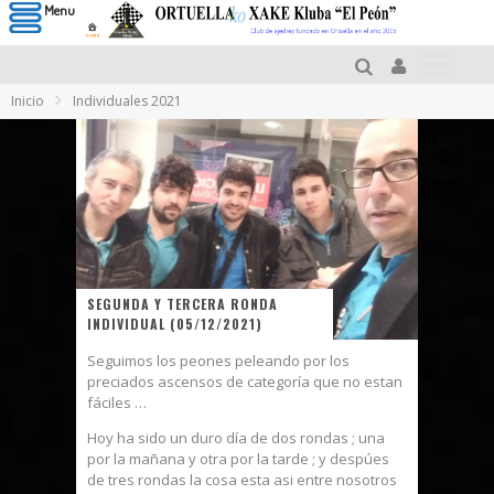
Menu
Inicio
Individuales 2021
SEGUNDA Y TERCERA RONDA
INDIVIDUAL (05/12/2021)
Seguimos los peones peleando por los
preciados ascensos de categoría que no estan
fáciles …
Hoy ha sido un duro día de dos rondas ; una
por la mañana y otra por la tarde ; y despúes
de tres rondas la cosa esta asi entre nosotros