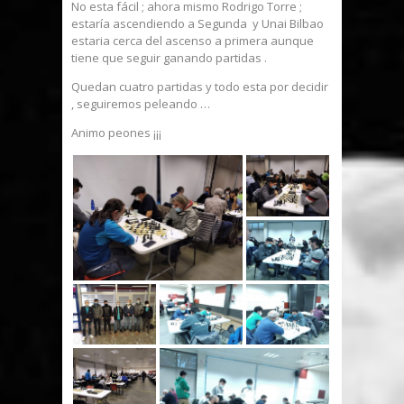
No esta fácil ; ahora mismo Rodrigo Torre ;
estaría ascendiendo a Segunda y Unai Bilbao
estaria cerca del ascenso a primera aunque
tiene que seguir ganando partidas .
Quedan cuatro partidas y todo esta por decidir
, seguiremos peleando …
Animo peones ¡¡¡