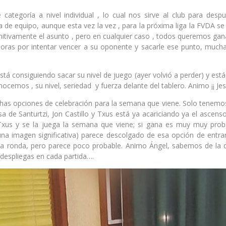
ategoría a nivel individual , lo cual nos sirve al club para desp
ía de equipo, aunque esta vez la vez , para la próxima liga la FVDA s
tivamente el asunto , pero en cualquier caso , todos queremos ganar 
oras por intentar vencer a su oponente y sacarle ese punto, mucha
tá consiguiendo sacar su nivel de juego (ayer volvió a perder) y est
emos , su nivel, seriedad y fuerza delante del tablero. Animo ¡¡ Jes
has opciones de celebración para la semana que viene. Solo tenemo
 de Santurtzi, Jon Castillo y Txus está ya acariciando ya el ascenso
a Txus y se la juega la semana que viene; si gana es muy muy prob
guna imagen significativa) parece descolgado de esa opción de entra
ta ronda, pero parece poco probable. Animo Ángel, sabemos de la d
e despliegas en cada partida….