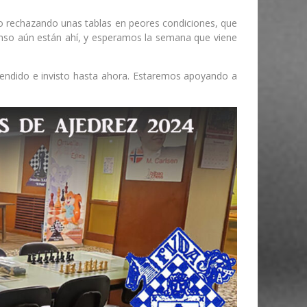
neo rechazando unas tablas en peores condiciones, que
censo aún están ahí, y esperamos la semana que viene
scendido e invisto hasta ahora. Estaremos apoyando a