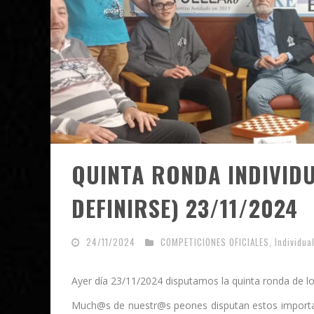
QUINTA RONDA INDIVIDU
DEFINIRSE) 23/11/2024
24/11/2024
COMPETICIONES OFICIALES
,
Individu
Ayer día 23/11/2024 disputamos la quinta ronda de lo
Much@s de nuestr@s peones disputan estos importan