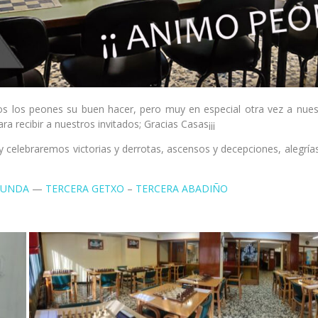
s los peones su buen hacer, pero muy en especial otra vez a nues
a recibir a nuestros invitados; Gracias Casas¡¡¡
celebraremos victorias y derrotas, ascensos y decepciones, alegrías y
GUNDA
—
TERCERA GETXO
–
TERCERA ABADIÑO