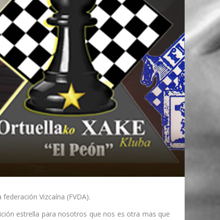
 federación Vizcaína (FVDA).
ión estrella para nosotros que nos es otra mas que