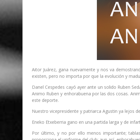
Aitor Juárez, gana nuevamente y nos va demostrando
existen, pero no importa por que la evolución y madur
Danel Cespedes cayó ayer ante un solido Ruben Sedan
Animo Ruben y enhorabuena por las dos cosas. Animo t
este deporte.
Nuestro vicepresidente y patriarca Agustin ya lejos d
Eneko Etxeberria gano en una partida larga y de infar
Por último, y no por ello menos importante; tabla
proporciona el uniforme del club; aun así, enhorabue