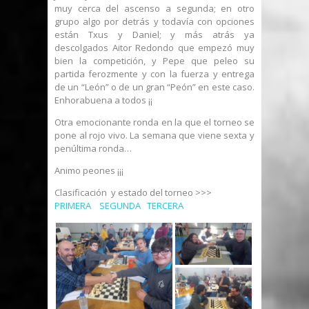
muy cerca del ascenso a segunda; en otro
grupo algo por detrás y todavía con opciones
están Txus y Daniel; y más atrás ya
descolgados Aitor Redondo que empezó muy
bien la competición, y Pepe que peleo su
partida ferozmente y con la fuerza y entrega
de un “León” o de un gran “Peón” en este caso.
Enhorabuena a todos ¡¡
Otra emocionante ronda en la que el torneo se
pone al rojo vivo. La semana que viene sexta y
penúltima ronda…
Animo peones ¡¡¡
Clasificación y estado del torneo >>>
PRIMERA
SEGUNDA
TERCERA