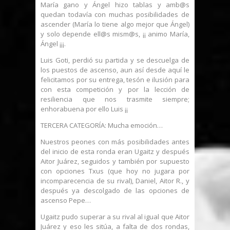
María gano y Ángel hizo tablas y amb@s
quedan todavía con muchas posibilidades de
ascender (María lo tiene algo mejor que Ángel)
y solo depende ell@s mism@s, ¡¡ animo María,
Ángel ¡¡¡.
Luis Goti, perdió su partida y se descuelga de
los puestos de ascenso, aun así desde aquí le
felicitamos por su entrega, tesón e ilusión para
con esta competición y por la lección de
resiliencia que nos trasmite siempre;
enhorabuena por ello Luis ¡¡
TERCERA CATEGORÍA: Mucha emoción…
Nuestros peones con más posibilidades antes
del inicio de esta ronda eran Ugaitz y después
Aitor Juárez, seguidos y también por supuesto
con opciones Txus (que hoy no jugara por
incomparecencia de su rival), Daniel, Aitor R., y
después ya descolgado de las opciones de
ascenso Pepe…
Ugaitz pudo superar a su rival al igual que Aitor
Juárez y eso les sitúa, a falta de dos rondas,