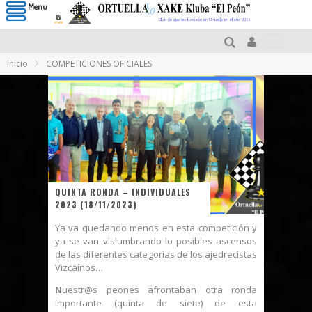
Menu
Inicio
COMPETICIONES OFICIALES
QUINTA RONDA – INDIVIDUALES
2023 (18/11/2023)
Ya va quedando menos en esta competición y
ya se van vislumbrando lo posibles ascensos
de las diferentes categorías de los ajedrecistas
Vizcaínos…
N
uestr@s peones afrontaban otra ronda
importante (quinta de siete) de esta