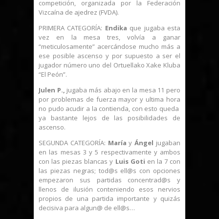
competición, organizada por la Federación
Vizcaína de ajedrez (FVDA).
PRIMERA CATEGORÍA:
Endika
que jugaba esta
vez en la mesa tres, volvía a ganar
“meticulosamente” acercándose mucho más a
ese posible ascenso y por supuesto a ser el
jugador número uno del Ortuellako Xake Kluba
“El Peón”.
Julen P.,
jugaba más abajo en la mesa 11 pero
por problemas de fuerza mayor y ultima hora
no pudo acudir a la contienda, con esto queda
ya bastante lejos de las posibilidades de
ascenso.
SEGUNDA CATEGORÍA:
María
y
Ángel
jugaban
en las mesas 3 y 5 respectivamente y ambos
con las piezas blancas y
Luis Goti
en la 7 con
las piezas negras; tod@s ell@s con opciones
empezaron sus partidas concentrad@s y
llenos de ilusión conteniendo esos nervios
propios de una partida importante y quizás
decisiva para algun@ de ell@s…