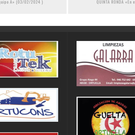
uipo A» (03/02/2024 )
QUINTA RONDA «En el