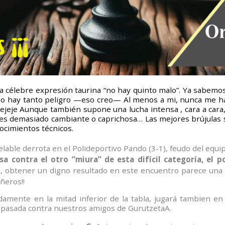
la célebre expresión taurina “no hay quinto malo”. Ya sabemo
no hay tanto peligro —eso creo— Al menos a mi, nunca me han
ejeje Aunque también supone una lucha intensa , cara a cara,
 es demasiado cambiante o caprichosa… Las mejores brújulas s
nocimientos técnicos.
ble derrota en el Polideportivo Pando (3-1), feudo del equipo
casa contra el otro “miura” de esta difícil categoría, e
ri, obtener un digno resultado en este encuentro parece un
ñeros!!
amente en la mitad inferior de la tabla, jugará tambien en c
 pasada contra nuestros amigos de GurutzetaA.