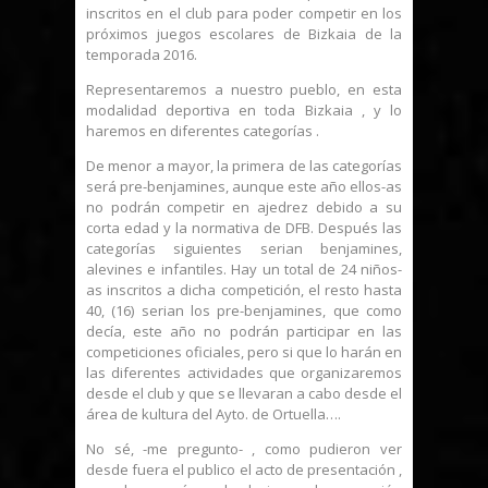
inscritos en el club para poder competir en los
próximos juegos escolares de Bizkaia de la
temporada 2016.
Representaremos a nuestro pueblo, en esta
modalidad deportiva en toda Bizkaia , y lo
haremos en diferentes categorías .
De menor a mayor, la primera de las categorías
será pre-benjamines, aunque este año ellos-as
no podrán competir en ajedrez debido a su
corta edad y la normativa de DFB. Después las
categorías siguientes serian benjamines,
alevines e infantiles. Hay un total de 24 niños-
as inscritos a dicha competición, el resto hasta
40, (16) serian los pre-benjamines, que como
decía, este año no podrán participar en las
competiciones oficiales, pero si que lo harán en
las diferentes actividades que organizaremos
desde el club y que se llevaran a cabo desde el
área de kultura del Ayto. de Ortuella….
No sé, -me pregunto- , como pudieron ver
desde fuera el publico el acto de presentación ,