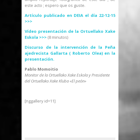
este acto ; espero que os guste.
Artículo publicado en DEIA el día 22-12-15
>>>
Vídeo presentación de la Ortuellako Xake
Eskola >>>
(8 minutos)
Discurso de la intervención de la Peña
ajedrecista Gallarta ( Roberto Olea) en la
presentación.
Pablo Momoitio
Monitor de la Ortuellako Xake Eskola y Presidente
del Ortuellako Xake Kluba «El peón»
[nggallery id=11]