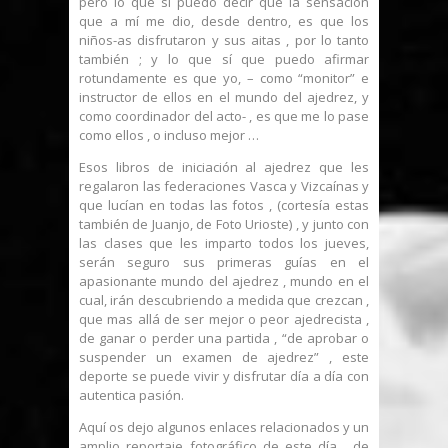
pero lo que sí puedo decir que la sensación
que a mí me dio, desde dentro, es que los
niños-as disfrutaron y sus aitas , por lo tanto
también ; y lo que sí que puedo afirmar
rotundamente es que yo, – como “monitor” e
instructor de ellos en el mundo del ajedrez, y
como coordinador del acto- , es que me lo pase
como ellos , o incluso mejor …
Esos libros de iniciación al ajedrez que les
regalaron las federaciones Vasca y Vizcaínas y
que lucían en todas las fotos , (cortesía estas
también de Juanjo, de Foto Urioste) , y junto con
las clases que les imparto todos los jueves,
serán seguro sus primeras guías en el
apasionante mundo del ajedrez , mundo en el
cual, irán descubriendo a medida que crezcan ,
que mas allá de ser mejor o peor ajedrecista ,
de ganar o perder una partida , “de aprobar o
suspender un examen de ajedrez” , este
deporte se puede vivir y disfrutar día a día con
autentica pasión.
Aquí os dejo algunos enlaces relacionados y un
amplio reportaje fotográfico de este día , de