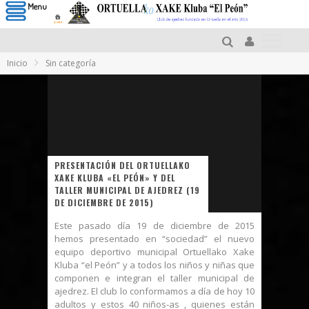
Menu
Inicio
Sin categoría
PRESENTACIÓN DEL ORTUELLAKO
XAKE KLUBA «EL PEÓN» Y DEL
TALLER MUNICIPAL DE AJEDREZ (19
DE DICIEMBRE DE 2015)
Este pasado día 19 de diciembre de 2015
hemos presentado en “sociedad” el nuevo
equipo deportivo municipal Ortuellako Xake
Kluba “el Peón” y a todos los niños y niñas que
componen e integran el taller municipal de
ajedrez. El club lo conformamos a día de hoy 10
adultos y estos 40 niños-as , quienes están