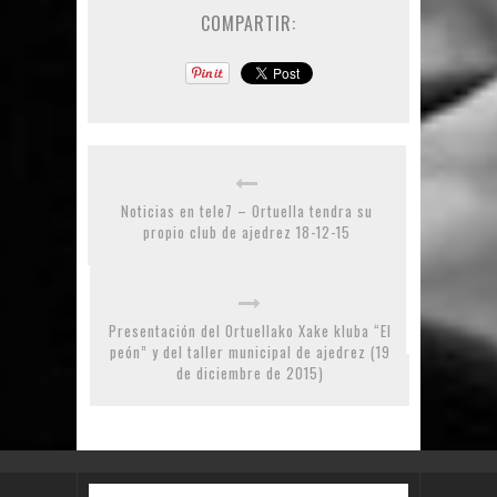
COMPARTIR:
Noticias en tele7 – Ortuella tendra su
propio club de ajedrez 18-12-15
Presentación del Ortuellako Xake kluba “El
peón” y del taller municipal de ajedrez (19
de diciembre de 2015)