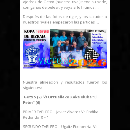
ajedrez de Getxo (nuestro rival) tiene su sede,
con ganas de pelear; y vaya si lo hicimos …
Después de las fotos de rigor, y los saludos a
nuestros rivales empezaron las partidas …
Nuestra alineación y resultados fueron los
siguientes:
Getxo (2)
Vs
Ortuellako Xake Kluba “El
Peón” (6)
PRIMER TABLERO – Javier Álvarez Vs Endika
Redondo 0 – 1
SEGUNDO TABLERO – Ugaitz Etxeberria Vs