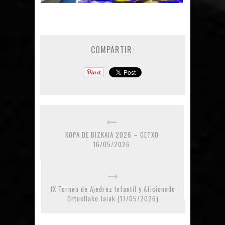
COMPARTIR:
KOPA DE BIZKAIA 2026 – GETXO
16/05/2026
IX Torneo de Ajedrez Infantil y Aficionado
Ortuellako Jaiak (17/05/2026)