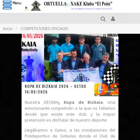
Menu
Inicio
COMPETICIONES OFICIALES
KOPA DE BIZKAIA 2026 – GETXO
16/05/2026
Nuestra DÉCIMA¡¡
Kopa de Bizkaia
. Una
emocionante competición a la que no fallamos
desde que existe este club, y la mayor
pretensión es disfrutar de nuestro deporte.
Llegábamos a Getxo, a las instalaciones del
Polideportivo de Gobelas donde el Club de