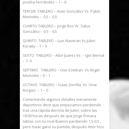
Joseba Fernández – 1 – 0
TERCER TABLERO – Asier González Vs Pablo
Momoitio – 0,5 – 0,5
CUARTO TABLERO – Jorge Ros Vs Salus
González – 0,5 – 0,5
QUINTO TABLERO – Luis Naveran Vs Julen
Koratty – 1 – 0
SEXTO TABLERO – Aitor Juarez Vs – Igor Bernal
– 1- 0
SÉPTIMO TABLERO – Oier Esteban Vs Ángel
Momoitio – 0 – 1
OCTAVO TABLERO – Isaac Zorrilla Vs Unai
Iturgaiz – 1 – 0
Comentando algunos detalles meramente
deportivos decir que empezamos perdiendo
tras una rápida derrota de Julen; sobre las
19:00 horas después de que Jorge firmara
tablas con su rival íbamos perdiendo 1,5-0,5 ,
pero Isaac gano su partida, después Aitor hizo