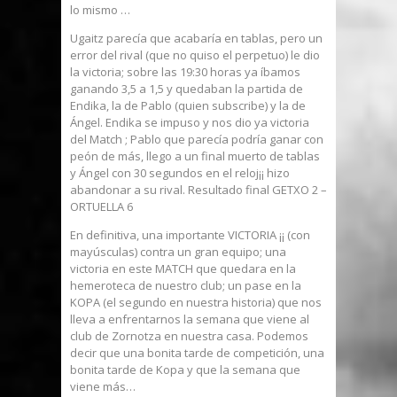
lo mismo …
Ugaitz parecía que acabaría en tablas, pero un
error del rival (que no quiso el perpetuo) le dio
la victoria; sobre las 19:30 horas ya íbamos
ganando 3,5 a 1,5 y quedaban la partida de
Endika, la de Pablo (quien subscribe) y la de
Ángel. Endika se impuso y nos dio ya victoria
del Match ; Pablo que parecía podría ganar con
peón de más, llego a un final muerto de tablas
y Ángel con 30 segundos en el reloj¡¡ hizo
abandonar a su rival. Resultado final GETXO 2 –
ORTUELLA 6
En definitiva, una importante VICTORIA ¡¡ (con
mayúsculas) contra un gran equipo; una
victoria en este MATCH que quedara en la
hemeroteca de nuestro club; un pase en la
KOPA (el segundo en nuestra historia) que nos
lleva a enfrentarnos la semana que viene al
club de Zornotza en nuestra casa. Podemos
decir que una bonita tarde de competición, una
bonita tarde de Kopa y que la semana que
viene más…