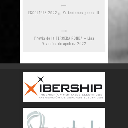
ESCOLARES 2022 ¡¡¡ Ya teniamos ganas !!!
Previa de la TERCERA RONDA – Liga
Vizcaína de ajedrez 2022