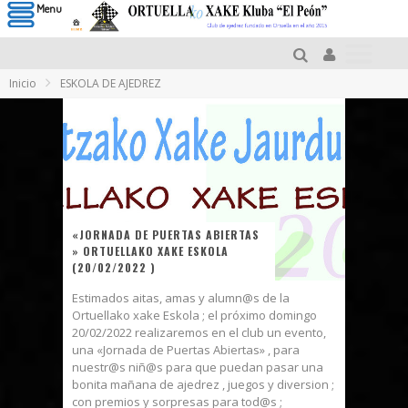
Menu
Inicio
ESKOLA DE AJEDREZ
«JORNADA DE PUERTAS ABIERTAS
» ORTUELLAKO XAKE ESKOLA
(20/02/2022 )
Estimados aitas, amas y alumn@s de la
Ortuellako xake Eskola ; el próximo domingo
20/02/2022 realizaremos en el club un evento,
una «Jornada de Puertas Abiertas» , para
nuestr@s niñ@s para que puedan pasar una
bonita mañana de ajedrez , juegos y diversion ;
con premios y sorpresas para tod@s ;