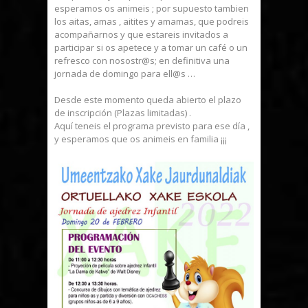
esperamos os animeis ; por supuesto tambien
los aitas, amas , aitites y amamas, que podreis
acompañarnos y que estareis invitados a
participar si os apetece y a tomar un café o un
refresco con nosostr@s; en definitiva una
jornada de domingo para ell@s …
Desde este momento queda abierto el plazo
de inscripción (Plazas limitadas) .
Aquí teneis el programa previsto para ese día ,
y esperamos que os animeis en familia ¡¡¡