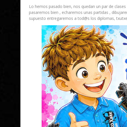
Lo hemos pasado bien, nos quedan un par de clases y
pasaremos bien , echaremos unas partidas , dibujarem
supuesto entregaremos a tod@s los diplomas, txutxes