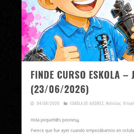
FINDE CURSO ESKOLA –
(23/06/2026)
04/06/2026
ESKOLA DE AJEDREZ
,
Noticias
,
Ortue
Hola pequeñ@s peones¡¡¡
Parece que fue ayer cuando empezábamos en octubre 