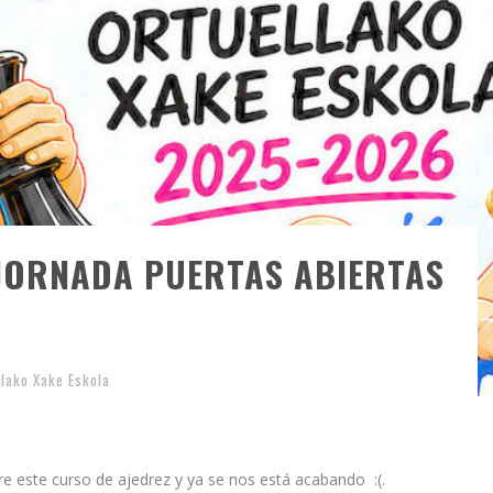
 JORNADA PUERTAS ABIERTAS
llako Xake Eskola
este curso de ajedrez y ya se nos está acabando :(.