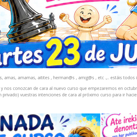
, amas, amamas, aitites , herman@s , amig@s , etc .,.. estáis todos i
n ¡¡ y nos conozcan de cara al nuevo curso que empezaremos en octub
n privado) vuestras intenciones de cara al próximo curso para ir haci