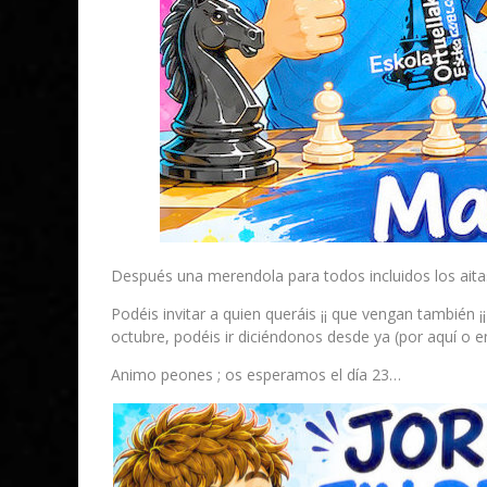
Después una merendola para todos incluidos los aitas
Podéis invitar a quien queráis ¡¡ que vengan tambié
octubre, podéis ir diciéndonos desde ya (por aquí o e
Animo peones ; os esperamos el día 23…