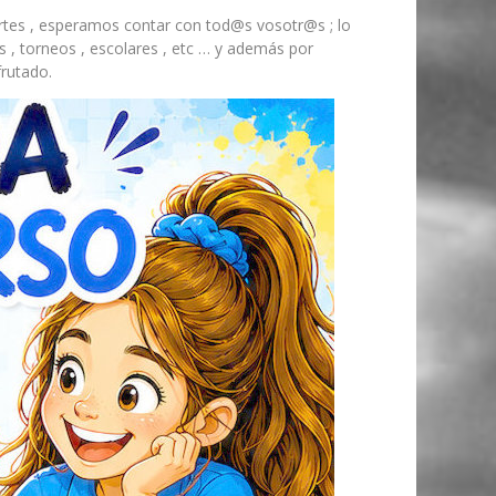
artes , esperamos contar con tod@s vosotr@s ; lo
 , torneos , escolares , etc … y además por
frutado.