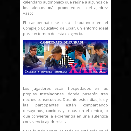
calendario autonómico que reúne a algunos de
los talentos más prometedores del ajedrez
vasco.
El campeonato se está disputando en el
Complejo Educativo de Eibar, un entorno ideal
para un torneo de esta exigencia.
Los jugadores están hospedados en las
propias instalaciones, donde pasarán tres
noches consecutivas. Durante estos días, los y
las participantes están compartiendo
desayunos, comidas y cenas en el centro, lo
que convierte la experiencia en una auténtica
convivencia ajedrecística.
Pero lo más bonito de todo no está solo en el