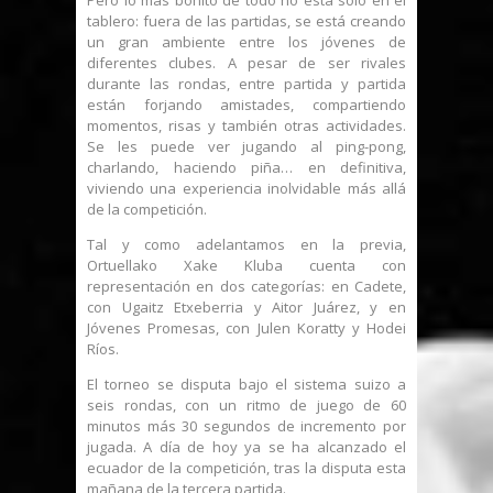
tablero: fuera de las partidas, se está creando
un gran ambiente entre los jóvenes de
diferentes clubes. A pesar de ser rivales
durante las rondas, entre partida y partida
están forjando amistades, compartiendo
momentos, risas y también otras actividades.
Se les puede ver jugando al ping-pong,
charlando, haciendo piña… en definitiva,
viviendo una experiencia inolvidable más allá
de la competición.
Tal y como adelantamos en la previa,
Ortuellako Xake Kluba cuenta con
representación en dos categorías: en Cadete,
con Ugaitz Etxeberria y Aitor Juárez, y en
Jóvenes Promesas, con Julen Koratty y Hodei
Ríos.
El torneo se disputa bajo el sistema suizo a
seis rondas, con un ritmo de juego de 60
minutos más 30 segundos de incremento por
jugada. A día de hoy ya se ha alcanzado el
ecuador de la competición, tras la disputa esta
mañana de la tercera partida.