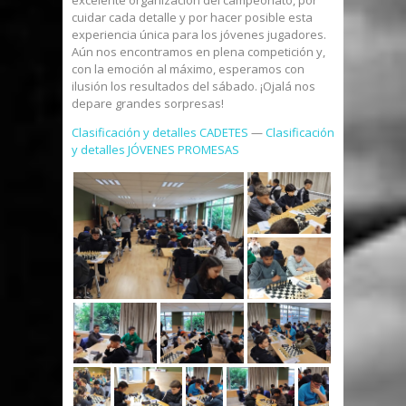
cuidar cada detalle y por hacer posible esta
experiencia única para los jóvenes jugadores.
Aún nos encontramos en plena competición y,
con la emoción al máximo, esperamos con
ilusión los resultados del sábado. ¡Ojalá nos
depare grandes sorpresas!
Clasificación y detalles CADETES
—
Clasificación
y detalles JÓVENES PROMESAS