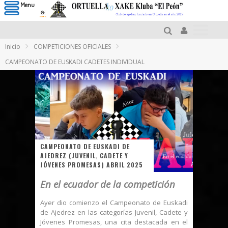
Menu
Inicio
COMPETICIONES OFICIALES
CAMPEONATO DE EUSKADI CADETES INDIVIDUAL
CAMPEONATO DE EUSKADI DE
AJEDREZ (JUVENIL, CADETE Y
JÓVENES PROMESAS) ABRIL 2025
En el ecuador de la competición
Ayer dio comienzo el Campeonato de Euskadi
de Ajedrez en las categorías Juvenil, Cadete y
Jóvenes Promesas, una cita destacada en el