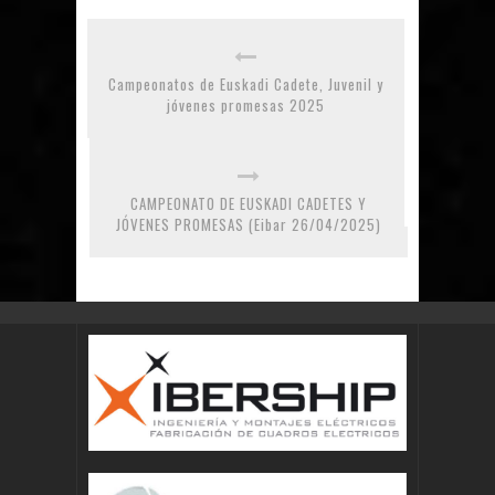
Campeonatos de Euskadi Cadete, Juvenil y
jóvenes promesas 2025
CAMPEONATO DE EUSKADI CADETES Y
JÓVENES PROMESAS (Eibar 26/04/2025)