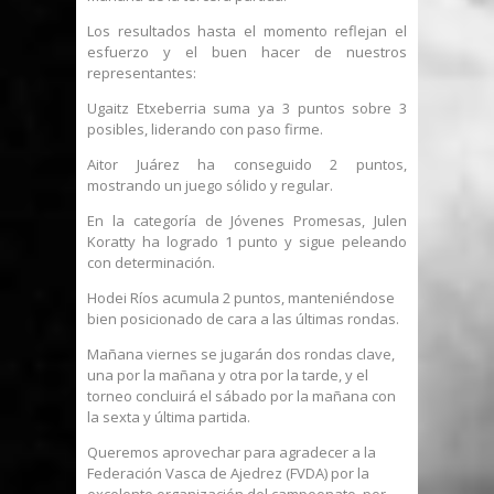
Los resultados hasta el momento reflejan el
esfuerzo y el buen hacer de nuestros
representantes:
Ugaitz Etxeberria suma ya 3 puntos sobre 3
posibles, liderando con paso firme.
Aitor Juárez ha conseguido 2 puntos,
mostrando un juego sólido y regular.
En la categoría de Jóvenes Promesas, Julen
Koratty ha logrado 1 punto y sigue peleando
con determinación.
Hodei Ríos acumula 2 puntos, manteniéndose
bien posicionado de cara a las últimas rondas.
Mañana viernes se jugarán dos rondas clave,
una por la mañana y otra por la tarde, y el
torneo concluirá el sábado por la mañana con
la sexta y última partida.
Queremos aprovechar para agradecer a la
Federación Vasca de Ajedrez (FVDA) por la
excelente organización del campeonato, por