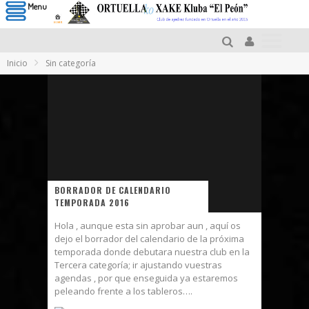
Menu
Inicio
Sin categoría
BORRADOR DE CALENDARIO
TEMPORADA 2016
Hola , aunque esta sin aprobar aun , aquí os
dejo el borrador del calendario de la próxima
temporada donde debutara nuestra club en la
Tercera categoría; ir ajustando vuestras
agendas , por que enseguida ya estaremos
peleando frente a los tableros….